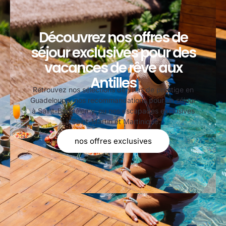
Découvrez nos offres de
séjour exclusives pour des
vacances de rêve aux
Antilles
Retrouvez nos sélections de villas de prestige en
Guadeloupe, nos recommandations pour un séjour
à Saint-Barthélemy, ou nos escapades exclusives
à Saint-Martin et Martinique.
nos offres exclusives