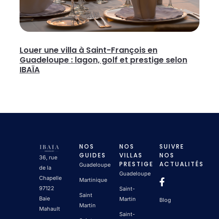
Louer une villa à Saint-François en
Guadeloupe : lagon, golf et prestige selon
IBAÏA
NOS
NOS
SUIVRE
GUIDES
VILLAS
NOS
36, rue
PRESTIGE
ACTUALITÉS
Guadeloupe
de la
Guadeloupe
Chapelle
Martinique
97122
Saint-
Saint
Baie
Martin
Blog
Martin
Mahault
Saint-