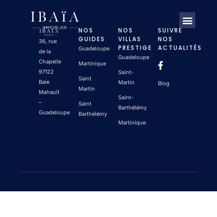
NOS
NOS
SUIVRE
GUIDES
VILLAS
NOS
36, rue
PRESTIGE
ACTUALITÉS
Guadeloupe
de la
Guadeloupe
Chapelle
Martinique
97122
Saint-
Saint
Baie
Martin
Blog
Martin
Mahault
Saint-
–
Saint
Barthélémy
Guadeloupe
Barthélémy
Martinique