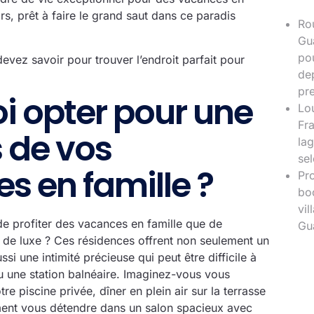
ors, prêt à faire le grand saut dans ce paradis
Ro
Gu
pou
evez savoir pour trouver l’endroit parfait pour
dep
pr
i opter pour une
Lou
Fr
s de vos
lag
se
s en famille ?
Pr
bo
vil
de profiter des vacances en famille que de
Gu
a de luxe ? Ces résidences offrent non seulement un
ssi une intimité précieuse qui peut être difficile à
u une station balnéaire. Imaginez-vous vous
re piscine privée, dîner en plein air sur la terrasse
ent vous détendre dans un salon spacieux avec